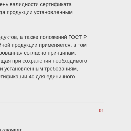
пень валидности сертификата
ида продукции установленным
дуктов, а также положений ГОСТ Р
йной продукции применяется, в том
рованная согласно принципам,
ющая при сохранении необходимого
ии установленным требованиям,
ртификации 4с для единичного
01
включает