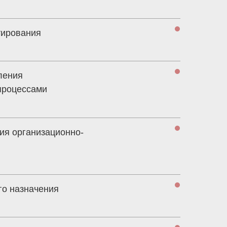
тирования
ления
процессами
ия организационно-
го назначения